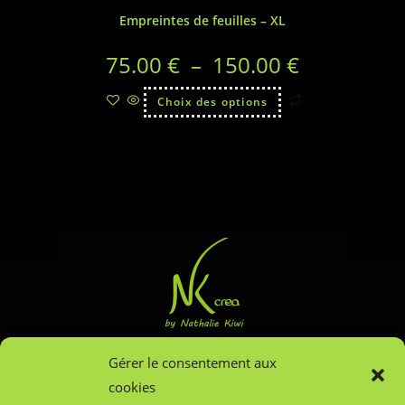
Empreintes de feuilles – XL
75.00
€
–
150.00
€
Choix des options
Gérer le consentement aux
Tige Manchère 37
cookies
4121 Neupré