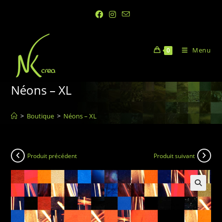
Menu
0
Néons – XL
>
Boutique
>
Néons – XL
Produit précédent
Produit suivant