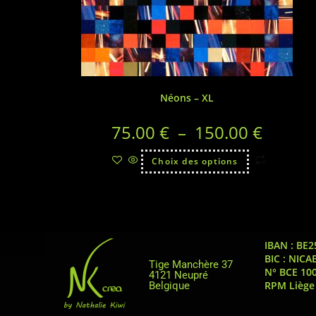
Néons – XL
75.00
€
–
150.00
€
Choix des options
IBAN : BE2
BIC : NICA
Tige Manchère 37
N° BCE 10
4121 Neupré
RPM Liège
Belgique