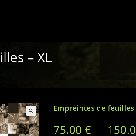
lles – XL
Empreintes de feuilles
75.00
€
–
150.