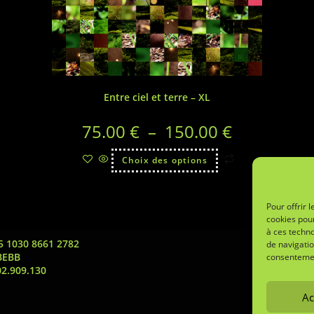
Entre ciel et terre – XL
75.00
€
–
150.00
€
Choix des options
Pour offrir 
cookies pour
à ces techn
5 1030 8661 2782
de navigatio
BEBB
consentement
02.909.130
Ac