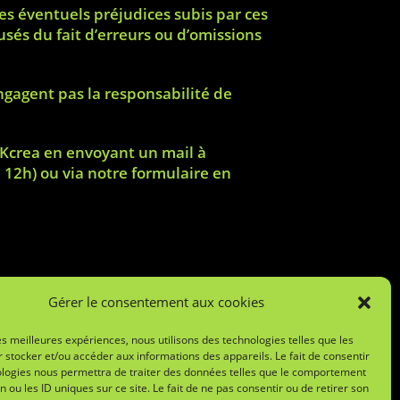
es éventuels préjudices subis par ces
ausés du fait d’erreurs ou d’omissions
’engagent pas la responsabilité de
a NKcrea en envoyant un mail à
à 12h) ou via notre formulaire
en
Gérer le consentement aux cookies
les meilleures expériences, nous utilisons des technologies telles que les
 stocker et/ou accéder aux informations des appareils. Le fait de consentir
ologies nous permettra de traiter des données telles que le comportement
Mentions légales
n ou les ID uniques sur ce site. Le fait de ne pas consentir ou de retirer son