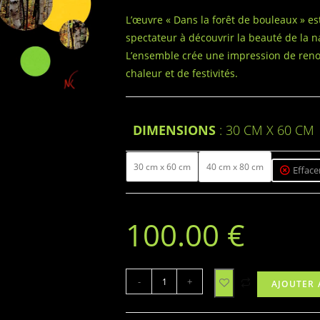
L’œuvre « Dans la forêt de bouleaux » est
spectateur à découvrir la beauté de la n
L’ensemble crée une impression de renou
chaleur et de festivités.
DIMENSIONS
30 CM X 60 CM
30 cm x 60 cm
40 cm x 80 cm
Efface
100.00
€
-
+
AJOUTER 