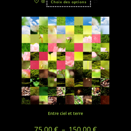
Choix des options
Entre ciel et terre
75.00
€
–
150.00
€