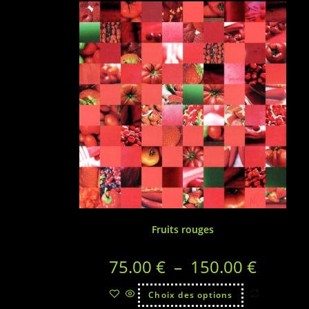
Fruits rouges
75.00
€
–
150.00
€
Choix des options