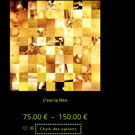
C’est la fête
75.00
€
–
150.00
€
Choix des options