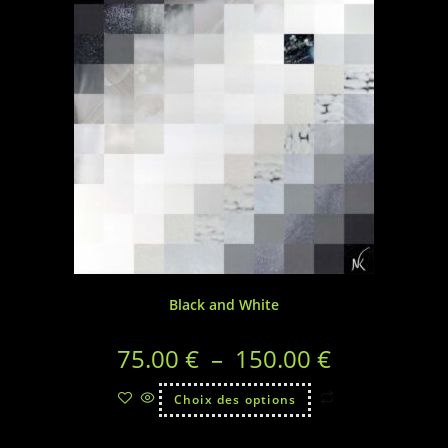
Black and White
75.00
€
–
150.00
€
Choix des options