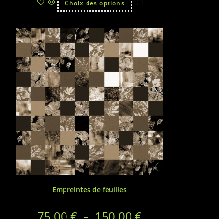
Choix des options
Empreintes de feuilles
75.00
€
–
150.00
€