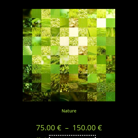
Nature
75.00
€
–
150.00
€