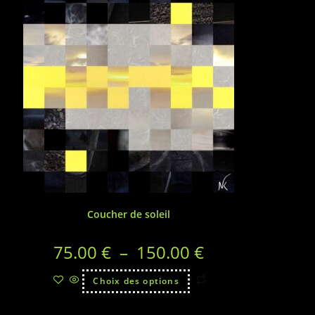
Coucher de soleil
75.00
€
–
150.00
€
Choix des options