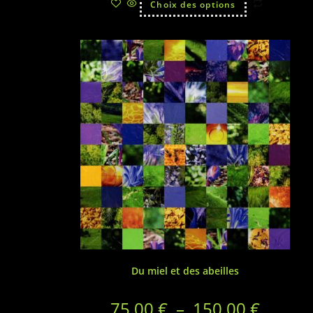
Choix des options
Du miel et des abeilles
75.00
€
–
150.00
€